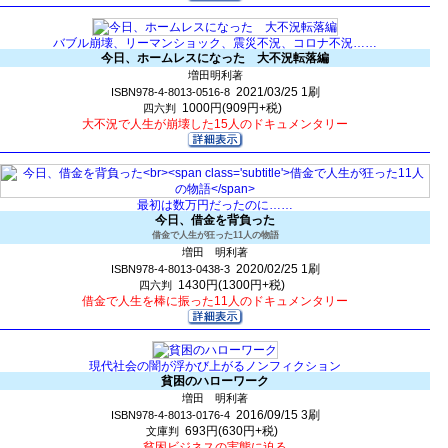
バブル崩壊、リーマンショック、震災不況、コロナ不況……
今日、ホームレスになった 大不況転落編
増田明利著
2021/03/25
1刷
ISBN978-4-8013-0516-8
1000円(909円+税)
四六判
大不況で人生が崩壊した15人のドキュメンタリー
最初は数万円だったのに……
今日、借金を背負った
借金で人生が狂った11人の物語
増田 明利著
2020/02/25
1刷
ISBN978-4-8013-0438-3
1430円(1300円+税)
四六判
借金で人生を棒に振った11人のドキュメンタリー
現代社会の闇が浮かび上がるノンフィクション
貧困のハローワーク
増田 明利著
2016/09/15
3刷
ISBN978-4-8013-0176-4
693円(630円+税)
文庫判
貧困ビジネスの実態に迫る