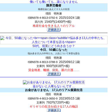
働いても働いても…楽になりません
限界労働者
格差社会にあえぐ２２人の生活
増田 明利著
2025/10/24
1刷
ISBN978-4-8013-0792-6
1540円(1400円+税)
四六判
格差社会を生きる人々のリアル
50代、現実にどう向き合うか？
今日、50歳になった
悩み多き13人の中年たち、人生について本音を語る
増田 明利著
2025/09/12
1刷
ISBN978-4-8013-0788-9
900円(818円+税)
文庫判
賃金格差、離婚、病気、親の介護……
金がないと人権もないんです…
お金がありません 17人のリアル貧困生活
増田 明利著
2023/05/15
1刷
ISBN978-4-8013-0650-9
792円(720円+税)
文庫判
ギリギリの生活を続ける17人の物語