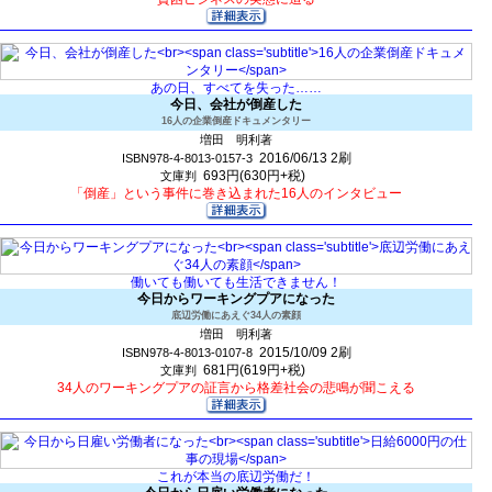
あの日、すべてを失った……
今日、会社が倒産した
16人の企業倒産ドキュメンタリー
増田 明利著
2016/06/13
2刷
ISBN978-4-8013-0157-3
693円(630円+税)
文庫判
「倒産」という事件に巻き込まれた16人のインタビュー
働いても働いても生活できません！
今日からワーキングプアになった
底辺労働にあえぐ34人の素顔
増田 明利著
2015/10/09
2刷
ISBN978-4-8013-0107-8
681円(619円+税)
文庫判
34人のワーキングプアの証言から格差社会の悲鳴が聞こえる
これが本当の底辺労働だ！