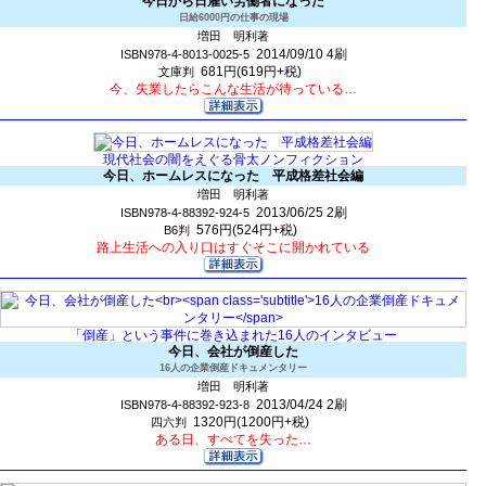
今日から日雇い労働者になった
日給6000円の仕事の現場
増田 明利著
2014/09/10
4刷
ISBN978-4-8013-0025-5
681円(619円+税)
文庫判
今、失業したらこんな生活が待っている…
現代社会の闇をえぐる骨太ノンフィクション
今日、ホームレスになった 平成格差社会編
増田 明利著
2013/06/25
2刷
ISBN978-4-88392-924-5
576円(524円+税)
B6判
路上生活への入り口はすぐそこに開かれている
「倒産」という事件に巻き込まれた16人のインタビュー
今日、会社が倒産した
16人の企業倒産ドキュメンタリー
増田 明利著
2013/04/24
2刷
ISBN978-4-88392-923-8
1320円(1200円+税)
四六判
ある日、すべてを失った…