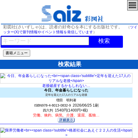
彩図社(さいずしゃ)は、読者の好奇心を本にする出版社です。
（
ツイ
ッター(X)で新刊情報やイベント情報を発信しています
）
検索
検索結果
老後破産するかもしれない…
今日、年金暮らしになった
定年を迎えた17人のリアルな老後
増田 明利著
2026/06/25
1刷
ISBN978-4-8013-0832-9
1540円(1400円+税)
四六判
労働、倹約、病気、介護、退屈、孤独…