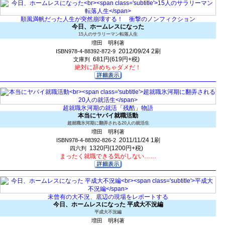
順風満帆だった人生が突然崩壊する！ 衝撃のノンフィクション
今日、ホームレスになった
15人のサラリーマン転落人生
増田 明利著
2012/09/24
2刷
ISBN978-4-88392-872-9
681円(619円+税)
文庫判
絶対に辞めちゃダメだ！
超就職氷河期の就活「残酷」物語
本当にヤバイ就職活動
超就職氷河期に翻弄される20人の就活生
増田 明利著
2011/11/24
1刷
ISBN978-4-88392-826-2
1320円(1200円+税)
四六判
まったく就職できる気がしない……
未曾有の大不況、底辺の現場をレポートする
今日、ホームレスになった 平成大不況編
平成大不況編
増田 明利著