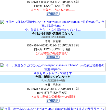
2010/08/09
4刷
ISBN978-4-88392-754-8
1320円(1200円+税)
四六判
まさか、自分がこうなるとは……
今、失業したらこんな生活が待っている…
今日から日雇い労働者になった
日給6000円の仕事の現場
増田 明利著
2010/01/22
7刷
ISBN978-4-88392-721-0
1320円(1200円+税)
四六判
これが本当の底辺労働だ！
今夜もネットカフェで寝ます
今日、派遣をクビになった
15人の底辺労働者の実態
増田 明利著
2009/05/14
1刷
ISBN978-4-88392-688-6
576円(524円+税)
B6判
あまりに悲惨な労働者たちの素顔